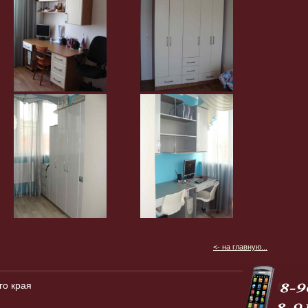
<- на главную...
го края