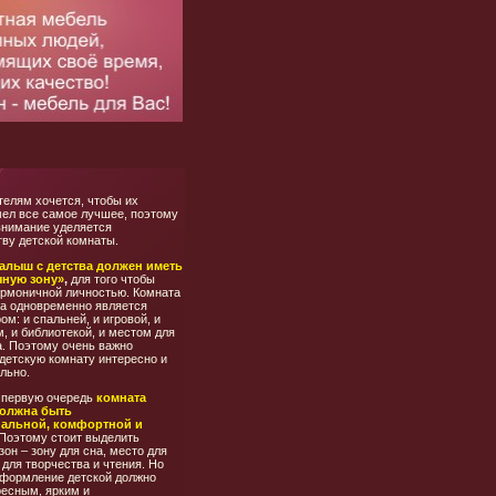
телям хочется, чтобы их
мел все самое лучшее, поэтому
внимание уделяется
тву детской комнаты.
алыш с детства должен иметь
чную зону»
,
для того чтобы
армоничной личностью. Комната
ка одновременно является
м: и спальней, и игровой, и
, и библиотекой, и местом для
а. Поэтому очень важно
детскую комнату интересно и
льно.
 первую очередь
комната
должна быть
альной, комфортной и
Поэтому стоит выделить
зон – зону для сна, место для
к для творчества и чтения. Но
оформление детской должно
ресным, ярким и