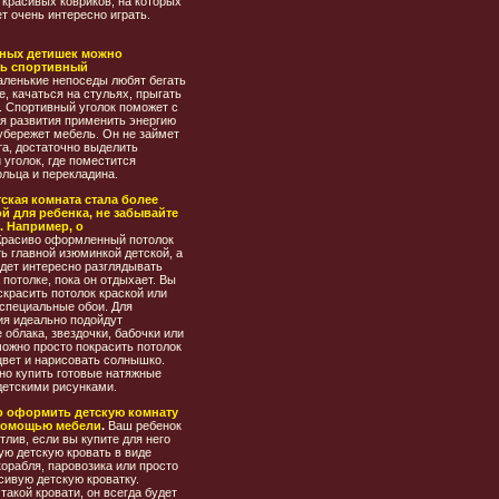
 красивых ковриков, на которых
т очень интересно играть.
вных детишек можно
ть спортивный
ленькие непоседы любят бегать
е, качаться на стульях, прыгать
. Спортивный уголок поможет с
ля развития применить энергию
убережет мебель. Он не займет
та, достаточно выделить
уголок, где поместится
ольца и перекладина.
ская комната стала более
й для ребенка, не забывайте
. Например, о
Красиво оформленный потолок
ь главной изюминкой детской, а
удет интересно разглядывать
 потолке, пока он отдыхает. Вы
красить потолок краской или
 специальные обои. Для
я идеально подойдут
облака, звездочки, бабочки или
можно просто покрасить потолок
цвет и нарисовать солнышко.
но купить готовые натяжные
детскими рисунками.
о оформить детскую комнату
помощью мебели
.
Ваш ребенок
тлив, если вы купите для него
ую детскую кровать в виде
орабля, паровозика или просто
сивую детскую кроватку.
такой кровати, он всегда будет