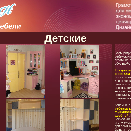
Детские
Всем роди
ребенок и
огромное 
обустройс
Каждый м
свою «ли
вырасти г
для ребен
целым миро
спортзалом
творчеств
оформить 
функциона
Конечно, в
ребенка 
функцион
удобной
.
несколько 
игр, уголо
при этом 
быть инте