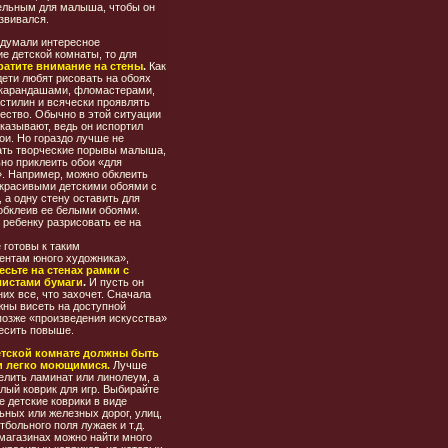
ельным для малыша, чтобы он
звивался.
адумали интересное
е детской комнаты, то для
ратите внимание на стены
.
Как
дети любят рисовать на обоях
 карандашами, фломастерами,
стилин и всячески проявлять
ество. Обычно в этой ситуации
казывают, ведь он испортил
ои. Но гораздо лучше не
ать творческие порывы малыша,
но приклеить обои «для
». Например, можно обклеить
 красивыми детскими обоями с
 а одну стену оставить для
обклеив ее белыми обоями.
 ребенку разрисовать ее на
 готовы к таким
ентам юного художника»,
есьте на стенах рамки с
листами бумаги
.
И пусть он
них все, что захочет. Сначала
жны висеть на доступной
позже «произведения искусства»
есить повыше.
етской комнате должны быть
и легко моющимися.
Лучше
елить ламинат или линолеум, а
лый коврик для игр. Выбирайте
 детские коврики в виде
ных или железных дорог, улиц,
тбольного поля лужаек и т.д.
 магазинах можно найти много