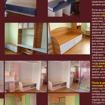
привлекат
активно ра
Если вы з
оформлени
начала
об
известно, 
красками,
лепить пла
свое творч
ребенка на
дорогие об
ограничив
а специаль
раскраски
все стены
рисунками,
рисунков, 
Разрешите
свой вкус.
Если вы не
«эксперим
тогда
разв
чистыми 
рисует на 
рамки дол
высоте, а 
можно пов
Полы в д
теплыми 
всего пост
сверху теп
интересные
автомобиль
парков, фу
Сегодня в