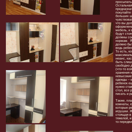
просыпать
Остальная
предназнач
покупайте 
больших ш
чувствова
что вы дол
оформление
мебель, и
будут стоя
должны со
нормам. Я 
должно быт
ведь ребен
То есть, к
максималь
нюанс, ка
быть слиш
свободно д
(что-то вз
хранения к
невысокие 
одежды – 
ребенок ещ
нужно ста
стол, все
писать и р
Также, пла
комнаты, к
которые р
игрушки. 
стоящая в 
тяжелой, и
то передв