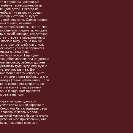
ся в хорошем настроении.
 мебель также должна быть
ен для детей. Никогда не
мебель «на вырост», среди
кафов и столов он будет
ть себя неуютно. Самое первое,
жны понять, начиная
 детской комнаты, это то, что
 вообще все предметы, которые
ть в такой комнате, как детская,
ответствовать определенным
имею в виду, что на них не
ь острых деталей или углов,
ок может упасть и поранится.
омната должна быть
но безопасной. Еще один
сающийся мебели: она не должна
ком высокой, ребенок должен
оставать туда, куда ему нужно
ять, или поставить). Для
ниг лучше всего используйте
стеллажи в рост ребенка, а для
комоды (также небольшие). Если
е не школьного возраста, не
вить в комнату письменный
 равно младенцам нравится
исовать на полу.
нируя интерьер детской
упите корзины или коробки, в
ебенок мог бы складывать свои
Желательно чтобы мебель,
детской комнате была не очень
 ребенок мог, при желании, что-
инуть, поменять местами.