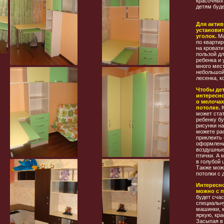
красочных
детям буде
Для акти
установи
уголок.
Ма
по квартир
на кровати
пользой д
ребенка и 
много мес
небольшой 
лесенка, к
Чтобы дет
интересно
о мелочах
потолке
.
может стат
ребенку б
рисунки на
можете рас
приклеить
оформлени
воздушные 
птички. А 
в голубой 
Также мож
потолки с 
Интересн
можно с 
будет счас
специальн
машинки, к
яркую, кра
Засыпая в 