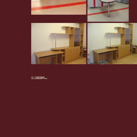
<--назад...